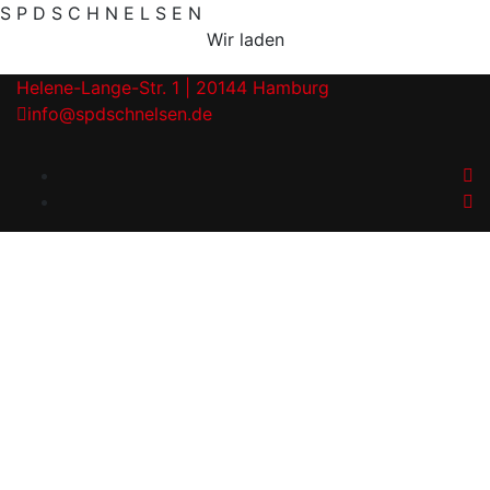
S
P
D
S
C
H
N
E
L
S
E
N
Wir laden
Helene-Lange-Str. 1 | 20144 Hamburg
info@spdschnelsen.de